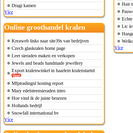
Hair 
Dragi kamen
Pauwe
Více
Echte 
Online groothandel kralen
Ltc le
Hange
Kreaweb links naar site39s van bedrijven
Welko
Více
Czech glaskralen home page
Leer sieraden maken en verkopen
Jewels and beads handmade jewellery
Export kralenwinkel in haarlem kralenstartnl
Mfptradingnl hosting report
Mary edelsteensieraden intro
Hoe vind ik de juiste beurzen
Hollands bedrijf
Snowfall international bv
Více