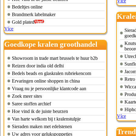
Více
Bedeltjes online
Brandmerk labelmaker
Krale
Gold plated
Více
Siera
goedk
Goedkope kralen groothandel
Knuts
beoor
voor particulieren
Utrec
Showroom in trade mart brussels te huur b2b
Sunfl
Reizen door india old delhi
Jacom
Bedels beads en glaskralen rubriekencom
Retro
Ervaringen online shoppen in china
Wicca
Vraag nu je persoonlijke klantcode aan
Produ
Zoek meer sites
Kaart
Saree stoffen archief
Hipho
Hoe vind ik de juiste beurzen
Více
Van harte welkom bij t kralenstulpje
Sieraden maken met edelstenen
Trend
Uw adres voor gelukspoppetjes