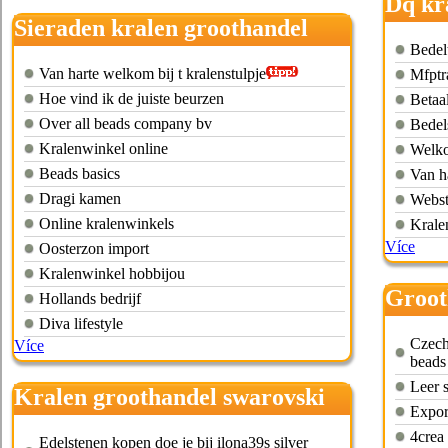
Dq kr
Sieraden kralen groothandel
Bedel
Van harte welkom bij t kralenstulpje
Mfptr
Hoe vind ik de juiste beurzen
Betaa
Over all beads company bv
Bedel
Kralenwinkel online
Welkom
Beads basics
Van ha
Dragi kamen
Webst
Online kralenwinkels
Krale
Více
Oosterzon import
Kralenwinkel hobbijou
Groot
Hollands bedrijf
Diva lifestyle
Czech
Více
beads
Leer 
Kralen groothandel swarovski
Expor
4crea
Edelstenen kopen doe je bij ilona39s silver