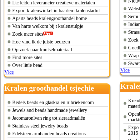
Nieuw
Ltc leiden leverancier creatieve materialen
Websh
Export kralenwinkel in haarlem kralenstartnl
Semi 
Aparts beads kralengroothandel home
Indian
Van harte welkom bij t kralenstulpje
Strass
Zoek meer sites
Zoek 
Hoe vind ik de juiste beurzen
Goedk
Op zoek naar knutselmateriaal
Wrap 
Find more sites
Swaro
Over little bead
Více
Více
Krale
Kralen groothandel tsjechie
Kread
Bedels beads en glaskralen rubriekencom
mater
Jewels and beads handmade jewellery
Open
Jacomaronlvan ring tot sieraadmaliën
markt
Stainless steel jewelry beads
Expo 
2015
Edelsteen armbanden beads creations