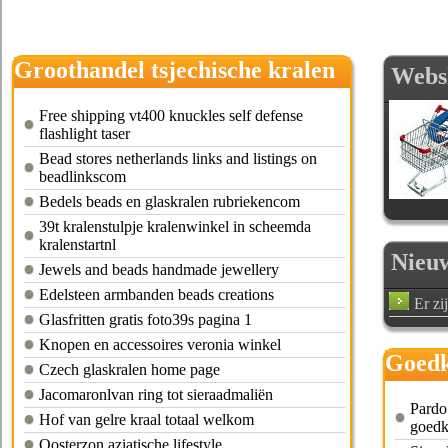
Groothandel tsjechische kralen
Webs
Free shipping vt400 knuckles self defense
flashlight taser
Bead stores netherlands links and listings on
beadlinkscom
Bedels beads en glaskralen rubriekencom
39t kralenstulpje kralenwinkel in scheemda
kralenstartnl
Nieu
Jewels and beads handmade jewellery
Edelsteen armbanden beads creations
Er zi
Glasfritten gratis foto39s pagina 1
Knopen en accessoires veronia winkel
Goedk
Czech glaskralen home page
Jacomaronlvan ring tot sieraadmaliën
Pardo
Hof van gelre kraal totaal welkom
goedk
Oosterzon aziatische lifestyle