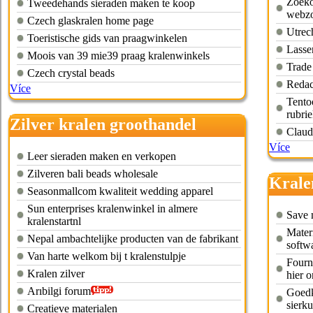
Zoeko
Tweedehands sieraden maken te koop
webz
Czech glaskralen home page
Utrec
Toeristische gids van praagwinkelen
Lassen
Moois van 39 mie39 praag kralenwinkels
Trade
Czech crystal beads
Redac
Více
Tento
rubri
Zilver kralen groothandel
Claud
Více
Leer sieraden maken en verkopen
Zilveren bali beads wholesale
Krale
Seasonmallcom kwaliteit wedding apparel
Sun enterprises kralenwinkel in almere
Save 
kralenstartnl
Mater
Nepal ambachtelijke producten van de fabrikant
softw
Van harte welkom bij t kralenstulpje
Fourni
Kralen zilver
hier o
Arıbilgi forum
Goedk
sierk
Creatieve materialen