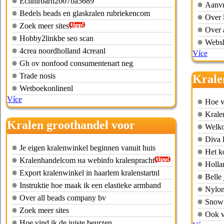
Eclinlrbarn2007ba5689
Aanvr
Bedels beads en glaskralen rubriekencom
Over l
Zoek meer sites
Over 
Hobby2linkbe seo scan
Websh
4crea noordholland 4creanl
Více
Gh ov nonfood consumentenart neg
Trade nosis
Krale
Wetboekonlinenl
Více
Hoe v
Krale
Kralen groothandel voor
Welko
bedrijven
Diva l
Je eigen kralenwinkel beginnen vanuit huis
Het k
Kralenhandelcom на webinfo kralenpracht
Holla
Export kralenwinkel in haarlem kralenstartnl
Belle 
Instruktie hoe maak ik een elastieke armband
Nylon
Over all beads company bv
Snowf
Zoek meer sites
Ook v
Hoe vind ik de juiste beurzen