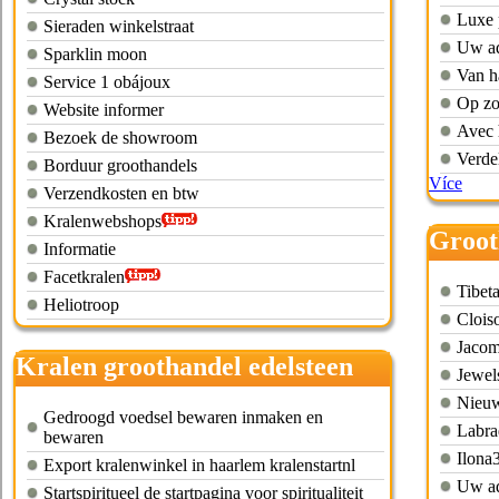
Luxe 
Sieraden winkelstraat
Uw ad
Sparklin moon
Van ha
Service 1 obájoux
Op zo
Website informer
Avec 
Bezoek de showroom
Verde
Borduur groothandels
Více
Verzendkosten en btw
Kralenwebshops
Groot
Informatie
Facetkralen
Tibet
Heliotroop
Clois
Jacom
Kralen groothandel edelsteen
Jewel
Nieuw
Gedroogd voedsel bewaren inmaken en
Labrad
bewaren
Ilona
Export kralenwinkel in haarlem kralenstartnl
Uw ad
Startspiritueel de startpagina voor spiritualiteit