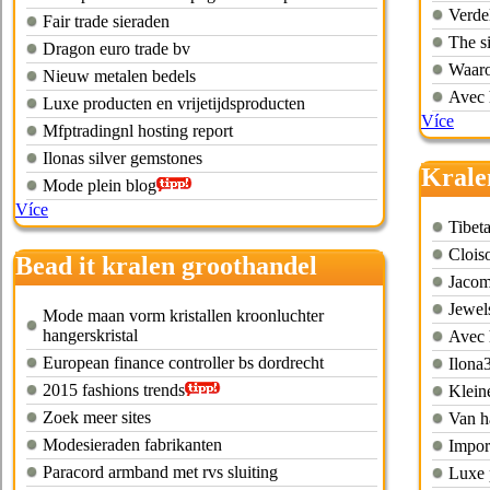
Verde
Fair trade sieraden
The si
Dragon euro trade bv
Waaro
Nieuw metalen bedels
Avec 
Luxe producten en vrijetijdsproducten
Více
Mfptradingnl hosting report
Ilonas silver gemstones
Krale
Mode plein blog
Více
Tibet
Clois
Bead it kralen groothandel
Jacom
Jewel
Mode maan vorm kristallen kroonluchter
hangerskristal
Avec 
European finance controller bs dordrecht
Ilona
2015 fashions trends
Klein
Zoek meer sites
Van ha
Modesieraden fabrikanten
Impor
Paracord armband met rvs sluiting
Luxe 