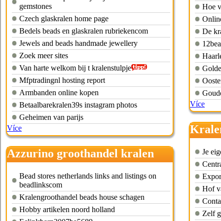
gemstones
Hoe v
Czech glaskralen home page
Onlin
Bedels beads en glaskralen rubriekencom
De kr
Jewels and beads handmade jewellery
12bea
Zoek meer sites
Haarl
Van harte welkom bij t kralenstulpje
Golde
Mfptradingnl hosting report
Ooste
Armbanden online kopen
Goude
Více
Betaalbarekralen39s instagram photos
Geheimen van parijs
Krale
Více
Azzurino groothandel kralen
Je ei
Centr
Bead stores netherlands links and listings on
Expor
beadlinkscom
Hof v
Kralengroothandel beads house schagen
Conta
Hobby artikelen noord holland
Zelf 