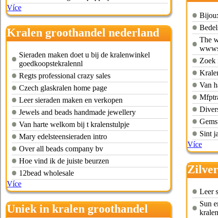
Více
Bijoux
Bedel
Kralen groothandel nederland
The w
wwws
Sieraden maken doet u bij de kralenwinkel
Zoek 
goedkoopstekralennl
Krale
Regts professional crazy sales
Van ha
Czech glaskralen home page
Mfptr
Leer sieraden maken en verkopen
Diver
Jewels and beads handmade jewellery
Gemst
Van harte welkom bij t kralenstulpje
Sint j
Mary edelsteensieraden intro
Více
Over all beads company bv
Hoe vind ik de juiste beurzen
Zilve
12bead wholesale
Více
Leer 
Sun e
Uniek in kralen groothandel
kralen