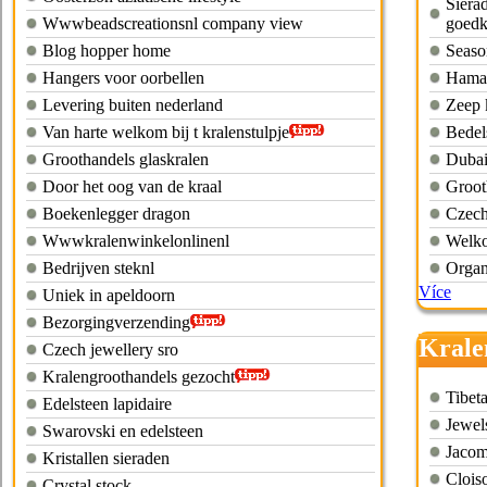
Siera
Wwwbeadscreationsnl company view
goedk
Blog hopper home
Seaso
Hangers voor oorbellen
Hama 
Levering buiten nederland
Zeep 
Van harte welkom bij t kralenstulpje
Bedel
Groothandels glaskralen
Dubai
Door het oog van de kraal
Groot
Boekenlegger dragon
Czech
Wwwkralenwinkelonlinenl
Welko
Bedrijven steknl
Organ
Více
Uniek in apeldoorn
Bezorgingverzending
Krale
Czech jewellery sro
Kralengroothandels gezocht
Tibet
Edelsteen lapidaire
Jewel
Swarovski en edelsteen
Jacom
Kristallen sieraden
Clois
Crystal stock