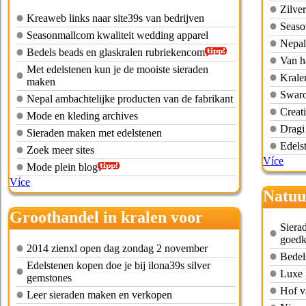
Zilve
Kreaweb links naar site39s van bedrijven
Seaso
Seasonmallcom kwaliteit wedding apparel
Nepal
Bedels beads en glaskralen rubriekencom
Van ha
Met edelstenen kun je de mooiste sieraden
Kralen
maken
Swaro
Nepal ambachtelijke producten van de fabrikant
Creat
Mode en kleding archives
Dragi
Sieraden maken met edelstenen
Edels
Zoek meer sites
Více
Mode plein blog
Více
Natuu
groot
Groothandel in kralen voor
Siera
particulieren
goedk
2014 zienxl open dag zondag 2 november
Bedel
Edelstenen kopen doe je bij ilona39s silver
Luxe 
gemstones
Hof va
Leer sieraden maken en verkopen