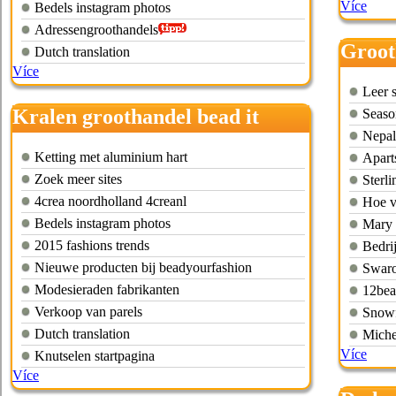
Více
Bedels instagram photos
Adressengroothandels
Groot
Dutch translation
Více
access
Leer 
Kralen groothandel bead it
Seaso
Nepal
Ketting met aluminium hart
Apart
Zoek meer sites
Sterli
4crea noordholland 4creanl
Hoe v
Bedels instagram photos
Mary 
2015 fashions trends
Bedri
Nieuwe producten bij beadyourfashion
Swaro
Modesieraden fabrikanten
12bea
Verkoop van parels
Snowf
Dutch translation
Miche 
Více
Knutselen startpagina
Více