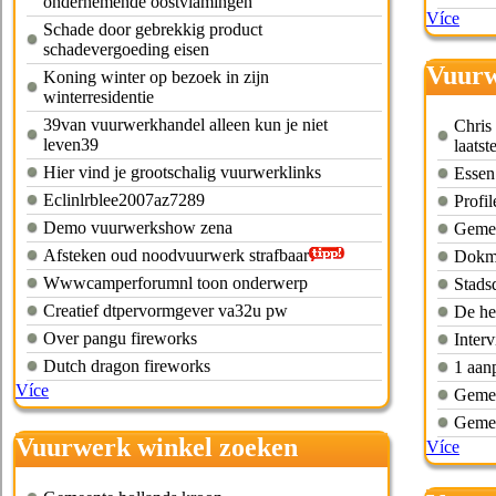
ondernemende oostvlamingen
Více
Schade door gebrekkig product
schadevergoeding eisen
Vuurw
Koning winter op bezoek in zijn
winterresidentie
39van vuurwerkhandel alleen kun je niet
Chris
leven39
laatst
Hier vind je grootschalig vuurwerklinks
Essen
Eclinlrblee2007az7289
Profil
Demo vuurwerkshow zena
Gemee
Afsteken oud noodvuurwerk strafbaar
Dokma
Wwwcamperforumnl toon onderwerp
Stads
Creatief dtpervormgever va32u pw
De he
Over pangu fireworks
Inter
Dutch dragon fireworks
1 aan
Více
Gemee
Geme
Vuurwerk winkel zoeken
Více