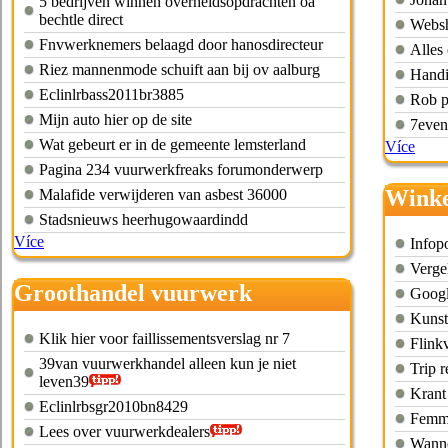
5 bedrijven winnen overheidsopdrachten oa
bechtle direct
Websh
Fnvwerknemers belaagd door hanosdirecteur
Alles
Riez mannenmode schuift aan bij ov aalburg
Handi
Eclinlrbass2011br3885
Rob p
Mijn auto hier op de site
7even
Wat gebeurt er in de gemeente lemsterland
Více
Pagina 234 vuurwerkfreaks forumonderwerp
Winke
Malafide verwijderen van asbest 36000
Stadsnieuws heerhugowaardindd
Více
Infop
Vergel
Groothandel vuurwerk
Googl
nederland
Kunst
Klik hier voor faillissementsverslag nr 7
Flink
39van vuurwerkhandel alleen kun je niet
Trip 
leven39
Krant
Eclinlrbsgr2010bn8429
Femma
Lees over vuurwerkdealers
Wanne