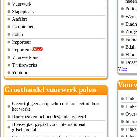
neder
Vuurwerk
Polit
Stageplaats
Werel
Anfahrt
Eindh
Ijsfonteinen
Zorgen
Polen
Fabio
Importeur
Edah 
Importeurs
Fijne 
Vuurwerkland
Dosam
T t fireworks
Více
Youtube
Vuurw
Groothandel vuurwerk polen
Links
Geenstijl geenaccijnsclub driekus legt uit hoe
Links 
het werkt
Over 
Horecazaken hebben lesje niet geleerd
Intere
Bleiswijker gepakt voor internationaal
Links 
gifschandaal
Johan 