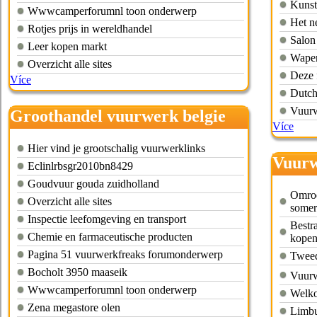
Kunst
Wwwcamperforumnl toon onderwerp
Het n
Rotjes prijs in wereldhandel
Salon
Leer kopen markt
Wapen
Overzicht alle sites
Deze 
Více
Dutch
Vuurw
Groothandel vuurwerk belgie
Více
Hier vind je grootschalig vuurwerklinks
Vuurw
Eclinlrbsgr2010bn8429
Goudvuur gouda zuidholland
Omroe
Overzicht alle sites
somer
Inspectie leefomgeving en transport
Bestra
Chemie en farmaceutische producten
kope
Pagina 51 vuurwerkfreaks forumonderwerp
Tweed
Bocholt 3950 maaseik
Vuurw
Wwwcamperforumnl toon onderwerp
Welko
Zena megastore olen
Limbu