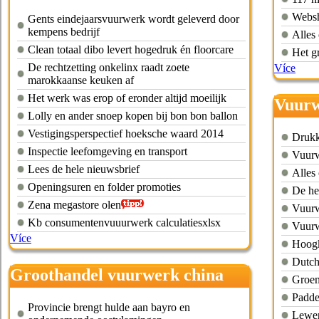
antwerpen
Websh
Gents eindejaarsvuurwerk wordt geleverd door
kempens bedrijf
Alles
Clean totaal dibo levert hogedruk én floorcare
Het gr
De rechtzetting onkelinx raadt zoete
Více
marokkaanse keuken af
Het werk was erop of eronder altijd moeilijk
Vuurw
Lolly en ander snoep kopen bij bon bon ballon
Vestigingsperspectief hoeksche waard 2014
Drukk
Inspectie leefomgeving en transport
Vuurw
Lees de hele nieuwsbrief
Alles
Openingsuren en folder promoties
De he
Zena megastore olen
Vuurw
Kb consumentenvuuurwerk calculatiesxlsx
Vuurw
Více
Hoogk
Dutch
Groothandel vuurwerk china
Groen
Padde
Provincie brengt hulde aan bayro en
Lewen