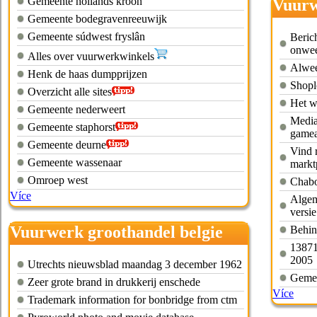
Gemeente hollands kroon
Vuurw
Gemeente bodegravenreeuwijk
Gemeente súdwest fryslân
Beric
onwee
Alles over vuurwerkwinkels
Alwee
Henk de haas dumpprijzen
Shopl
Overzicht alle sites
Het w
Gemeente nederweert
Media
Gemeente staphorst
gamea
Gemeente deurne
Vind 
Gemeente wassenaar
markt
Omroep west
Chabo
Více
Algem
versie
Vuurwerk groothandel belgie
Behin
138719
kapellen
2005
Utrechts nieuwsblad maandag 3 december 1962
Gemee
Zeer grote brand in drukkerij enschede
Více
Trademark information for bonbridge from ctm