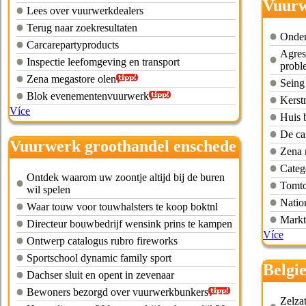
Vuurw
Lees over vuurwerkdealers
Terug naar zoekresultaten
Onder
Carcarepartyproducts
Agres
Inspectie leefomgeving en transport
probl
Zena megastore olen
Seing
Blok evenementenvuurwerk
Kerst
Více
Huis 
De ca
Vuurwerk groothandel enschede
Zena 
Categ
Ontdek waarom uw zoontje altijd bij de buren
Tomto
wil spelen
Natio
Waar touw voor touwhalsters te koop boktnl
Markt
Directeur bouwbedrijf wensink prins te kampen
Více
Ontwerp catalogus rubro fireworks
Sportschool dynamic family sport
Belgi
Dachser sluit en opent in zevenaar
Bewoners bezorgd over vuurwerkbunkers
Zelzat