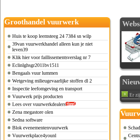
Groothandel vuurwerk
Webs
Huis te koop leemsteeg 24 7384 sn wilp
39van vuurwerkhandel alleen kun je niet
leven39
Klik hier voor faillissementsverslag nr 7
Eclinlghsgr2011bv1511
Bengaals vuur lummen
Nieu
Wetgeving milieugevaarlijke stoffen dl 2
Inspectie leefomgeving en transport
Er zi
Vuurwerk prijs producten
Lees over vuurwerkdealers
Zena megastore olen
Vuurw
Sedna software
Blok evenementenvuurwerk
Schad
Vuurwerkplace4younl
Centr