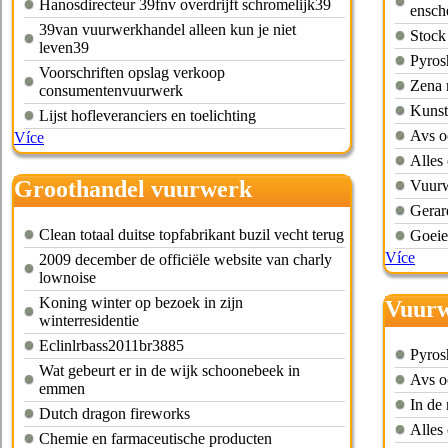
Hanosdirecteur 39fnv overdrijft schromelijk39
ensch
39van vuurwerkhandel alleen kun je niet
Stock
leven39
Pyros
Voorschriften opslag verkoop
Zena 
consumentenvuurwerk
Kunst
Lijst hofleveranciers en toelichting
Avs o
Více
Alles
Groothandel vuurwerk
Vuurw
Gerar
duitsland
Clean totaal duitse topfabrikant buzil vecht terug
Goeie
Více
2009 december de officiële website van charly
lownoise
Koning winter op bezoek in zijn
Vuurw
winterresidentie
Eclinlrbass2011br3885
Pyros
Wat gebeurt er in de wijk schoonebeek in
Avs o
emmen
In de 
Dutch dragon fireworks
Alles
Chemie en farmaceutische producten