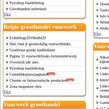
Pyroshop baarlehertog
Dossi
Groothandels nederland
Tuinc
Více
Info 
Websh
Belgie groothandel vuurwerk
Welko
Více
Eclinlrbsgr2010bn8429
Hier vind je grootschalig vuurwerklinks
Vuurw
Goudvuur gouda zuidholland
Pagina 51 vuurwerkfreaks forumonderwerp
Nikon
kijks
Overzicht alle sites
Links 
Pyroshop baarlehertog
Links 
Crimelinksjouwpaginanl
Intere
Chemie en farmaceutische producten
Links 
Zena megastore olen
center
Více
Bekijk
Gamin
Vuurwerk groothandel
117 n