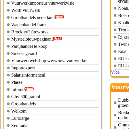
ervar
Vuurwerkimporteur vuurwerkvisie
Noah3
Wolff vuurwerk
Boer 
Groothandels nederland
Knall
Wapenhandel frank
Tien j
Broekhoff fireworks
Rijks
Mysteelojouwpaginanl
Twink
Partijhandel te koop
Edah 
Smeets gerard
El bl
Vuurwerkwebshop wwwnovavuurwerknl
El bl
Importexport
Více
Salarisinformatienl
Plasse
Vuurw
Infomil
Gbv 500gramnl
Dubbel
Groothandels
groen
Welkom
Breda
op bn
Eurolarge
Omroe
Zentrada