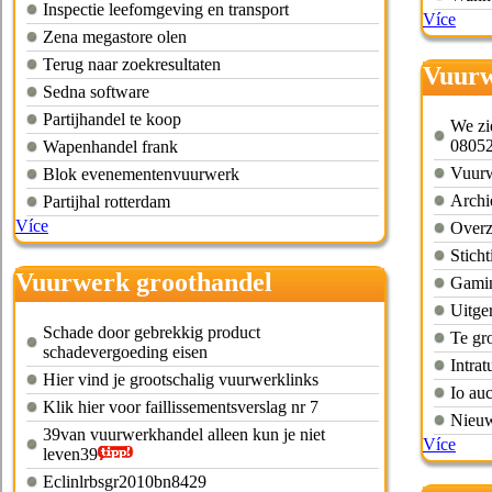
Inspectie leefomgeving en transport
Více
Zena megastore olen
Terug naar zoekresultaten
Vuurw
Sedna software
Partijhandel te koop
We zi
0805
Wapenhandel frank
Vuurw
Blok evenementenvuurwerk
Archi
Partijhal rotterdam
Více
Overzi
Sticht
Vuurwerk groothandel
Gamin
nederland
Uitge
Schade door gebrekkig product
Te gr
schadevergoeding eisen
Intrat
Hier vind je grootschalig vuurwerklinks
Io auc
Klik hier voor faillissementsverslag nr 7
Nieuw
39van vuurwerkhandel alleen kun je niet
Více
leven39
Eclinlrbsgr2010bn8429