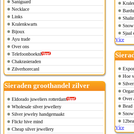
Saniguard
Krale
Necklace
Bard
Links
Shalin
Kralenkwarts
Snowf
Bijoux
Sjaal 
Ayu trade
Více
Over ons
Siera
Telefoonboeknl
Chakrasieraden
Expor
Zilverhorecanl
Hoe v
Silve
Sieraden groothandel zilver
Organ
Over 
Eldorado juweliers rotterdam
Bead 
Wholesale silver jewellery
Snowf
Silver jewelry handgemaakt
12bea
Flickr hive mind
Více
Cheap silver jewellery