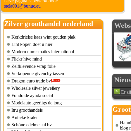
Deze pagina is bewerkt door:
stela001@bunuc.eu
Zilver groothandel nederland
Webs
Kerkdrielse kaas wint gouden plak
Lint kopen doet u hier
Modern numismatics international
Flickr hive mind
Zelfklevende wrap folie
Verkopende givenchy tassen
Nieu
Dragon euro trade bv
Wholesale silver jewellery
Er zi
Fondo de ayuda social
Modelauto geerligs de jong
Groot
Itru groothandels
siera
Antieke kralen
Hanni
Schöne edelmetaal bv
blog 