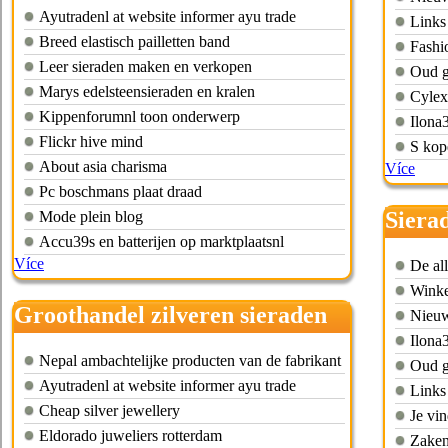
Ayutradenl at website informer ayu trade
Links
Breed elastisch pailletten band
Fashi
Leer sieraden maken en verkopen
Oud g
Marys edelsteensieraden en kralen
Cylex
Kippenforumnl toon onderwerp
Ilona
Flickr hive mind
S kop
About asia charisma
Více
Pc boschmans plaat draad
Siera
Mode plein blog
Accu39s en batterijen op marktplaatsnl
Více
De al
Winke
Groothandel zilveren sieraden
Nieuw
Ilona
Nepal ambachtelijke producten van de fabrikant
Oud g
Ayutradenl at website informer ayu trade
Links
Cheap silver jewellery
Je vin
Eldorado juweliers rotterdam
Zaken