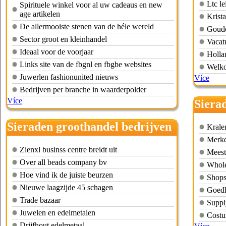
Ltc le
Spirituele winkel voor al uw cadeaus en new
age artikelen
Krista
De allermooiste stenen van de héle wereld
Goude
Sector groot en kleinhandel
Vacat
Ideaal voor de voorjaar
Holla
Links site van de fbgnl en fbgbe websites
Welko
Juwerlen fashionunited nieuws
Více
Bedrijven per branche in waarderpolder
Více
Siera
china
Sieraden groothandel bedrijven
Krale
Merke
Zienxl businss centre breidt uit
Meest
Over all beads company bv
Whole
Hoe vind ik de juiste beurzen
Shops
Nieuwe laagzijde 45 schagen
Goedk
Trade bazaar
Suppl
Juwelen en edelmetalen
Costu
Drijfhout edelmetaal