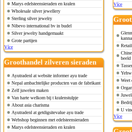
Marys edelsteensieraden en kralen
Více
Wholesale silver jewellery
Groot
Sterling silver jewelry
Nibevo international bv in budel
Glenn
Silver jewelry handgemaakt
kanna
Grote partijen
Retai
Více
Chine
beeld
Groothandel zilveren sieraden
Tassen
onderdelen
Yehwa
Ayutradenl at website informer ayu trade
Weet 
Nepal ambachtelijke producten van de fabrikant
Organ
Zelf juwelen maken
Juwel
Van harte welkom bij t kralenstulpje
Bedri
About asia charisma
U vin
Ayutradenl at getdigsitevalue ayu trade
Více
Webshop beginnen met edelsteensieraden
Marys edelsteensieraden en kralen
Groot