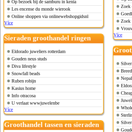
Op bezoek bij de samburu in kenia
Zoek 
Les encense du monde wierook
Goedk
Online shoppen via onlinewebshopgidsnl
Zoek 
Více
Vrouw
Více
Sieraden groothandel ringen
Groot
Eldorado juweliers rotterdam
Gouden neus studs
Silver
Diva lifestyle
Breed 
Snowfall beads
Nepal
Ruben robijn
Eldor
Kasius home
Cheap
Info otracosa
Juwel
U verlaat wwwjuwelenbe
Whole
Více
Sterli
Silve
Groothandel tassen en sieraden
Goude