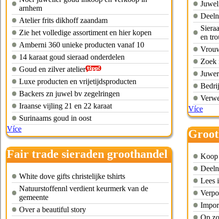
Juweli
arnhem
Deeln
Atelier frits dikhoff zaandam
Siera
Zie het volledige assortiment en hier kopen
en tr
Amberni 360 unieke producten vanaf 10
Vrouw
14 karaat goud sieraad onderdelen
Zoek 
Goud en zilver atelier
Juwer
Luxe producten en vrijetijdsproducten
Bedri
Backers zn juwel bv zegelringen
Verwe
Iraanse vijling 21 en 22 karaat
Více
Surinaams goud in oost
Více
Groot
acces
Fair trade sieraden groothandel
Koop 
Deeln
White dove gifts christelijke tshirts
Lees i
Natuurstoffennl verdient keurmerk van de
Verpoo
gemeente
Impor
Over a beautiful story
Op zo