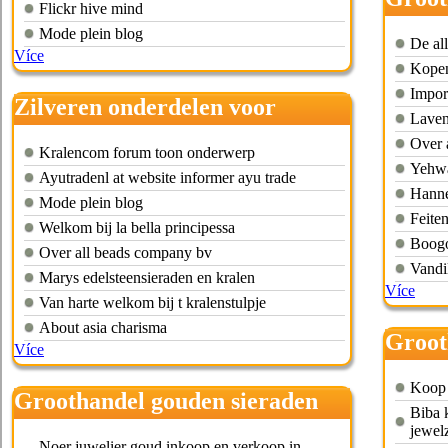
Flickr hive mind
access
Mode plein blog
De al
Více
Kopen
Impor
Zilveren onderdelen voor
Laven
sieraden groothandel
Over 
Kralencom forum toon onderwerp
Yehwa
Ayutradenl at website informer ayu trade
Hanne
Mode plein blog
Feiten
Welkom bij la bella principessa
Boogo
Over all beads company bv
Vandi
Marys edelsteensieraden en kralen
Více
Van harte welkom bij t kralenstulpje
About asia charisma
Groot
Více
acces
Koop 
Groothandel gouden sieraden
Biba k
jewel
Noer juwelier goud inkoop en verkoop in