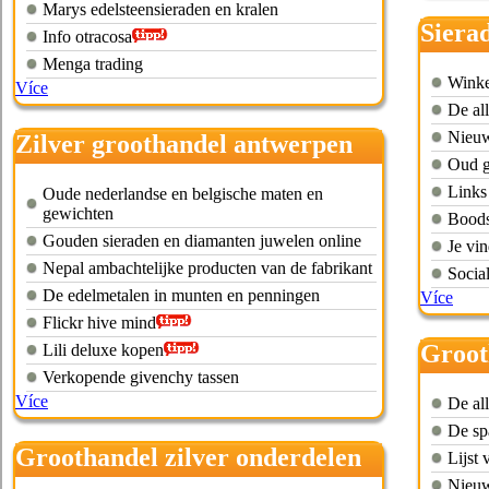
Marys edelsteensieraden en kralen
Siera
Info otracosa
Menga trading
Winke
Více
De al
Nieuw
Zilver groothandel antwerpen
Oud g
Links
Oude nederlandse en belgische maten en
gewichten
Boods
Gouden sieraden en diamanten juwelen online
Je vin
Nepal ambachtelijke producten van de fabrikant
Socia
De edelmetalen in munten en penningen
Více
Flickr hive mind
Groot
Lili deluxe kopen
Verkopende givenchy tassen
Více
De al
De sp
Groothandel zilver onderdelen
Lijst 
Nieuw