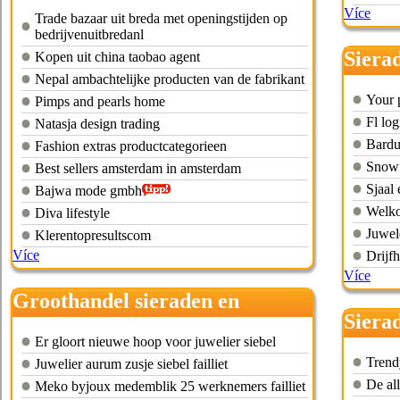
Více
Trade bazaar uit breda met openingstijden op
bedrijvenuitbredanl
Siera
Kopen uit china taobao agent
Nepal ambachtelijke producten van de fabrikant
Your p
Pimps and pearls home
Fl log
Natasja design trading
Bard
Fashion extras productcategorieen
Snowf
Best sellers amsterdam in amsterdam
Sjaal 
Bajwa mode gmbh
Welko
Diva lifestyle
Juwel
Klerentopresultscom
Více
Drijf
Více
Groothandel sieraden en
Siera
accessoires limburg
Er gloort nieuwe hoop voor juwelier siebel
online
Trend
Juwelier aurum zusje siebel failliet
De al
Meko byjoux medemblik 25 werknemers failliet