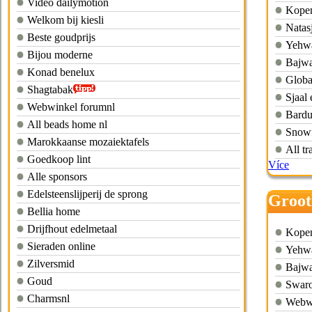
Video dailymotion
Kopen
Welkom bij kiesli
Natas
Beste goudprijs
Yehwa
Bijou moderne
Bajw
Konad benelux
Globa
Shagtabak
Sjaal 
Webwinkel forumnl
Bard
All beads home nl
Snowf
Marokkaanse mozaiektafels
All tr
Goedkoop lint
Více
Alle sponsors
Edelsteenslijperij de sprong
Groot
Bellia home
access
Drijfhout edelmetaal
Kopen
Sieraden online
Yehwa
Zilversmid
Bajw
Goud
Swaro
Charmsnl
Webwi