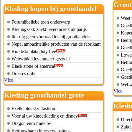
Groot
Kleding kopen bij groothandel
schoe
Weet 
Forumlibellebe toon onderwerp
Goedko
Kledingzaak zoekt leveranciers uit parijs
Kopen
Ik krijg geen voorraad los bij groothandels
Bedri
Nepal ambachtelijke producten van de fabrikant
Goedk
Rio de la plata duty free
Lowa 
Webwinkel leverancier gezocht
Betro
Black stone of america
Goedk
Dresses only
Goed
Více
Webwi
Více
Kleding groothandel grote
maten
Kledi
Exelle plus size fashion
rijsw
Voor al uw kinderkleding en disney
Utrec
Dragon euro trade bv
Zakel
Betrouwbare chinese webshops