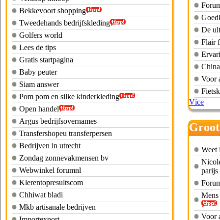
Forum
Bekkevoort shopping
Goedko
Tweedehands bedrijfskleding
De ul
Golfers world
Flair
Lees de tips
Ervar
Gratis startpagina
China
Baby peuter
Voor 
Siam answer
Fiets
Pom pom en silke kinderkleding
Více
Open handel
Argus bedrijfsovernames
Groot
Transfershopeu transferpersen
Bedrijven in utrecht
Weet 
Zondag zonnevakmensen bv
Nicol
Webwinkel forumnl
parijs
Klerentopresultscom
Forum
Chhiwat bladi
Mens c
Mkb artisanale bedrijven
Voor 
Importexport