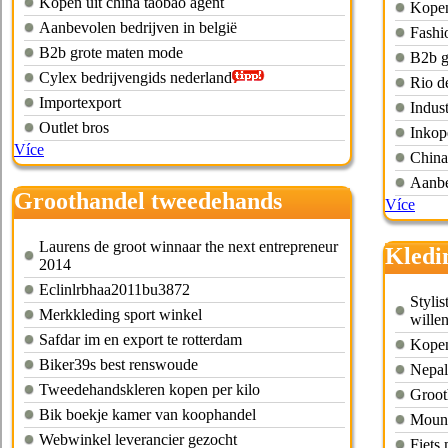
Kopen uit china taobao agent
Kopen
Aanbevolen bedrijven in belgië
Fashio
B2b grote maten mode
B2b g
Cylex bedrijvengids nederland
Rio de
Importexport
Indus
Outlet bros
Inkope
Více
China 
Aanbe
Groothandel tweedehands
Více
kleding nederland
Laurens de groot winnaar the next entrepreneur
Kledi
2014
amst
Eclinlrbhaa2011bu3872
Styli
Merkkleding sport winkel
wille
Safdar im en export te rotterdam
Kopen
Biker39s best renswoude
Nepal
Tweedehandskleren kopen per kilo
Groot
Bik boekje kamer van koophandel
Mount
Webwinkel leverancier gezocht
Fiets