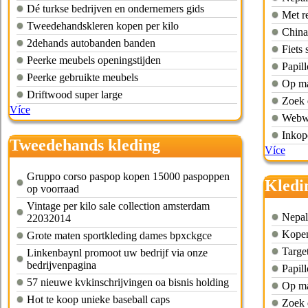
Dé turkse bedrijven en ondernemers gids
Met re
Tweedehandskleren kopen per kilo
China 
2dehands autobanden banden
Fiets 
Peerke meubels openingstijden
Papil
Peerke gebruikte meubels
Op ma
Driftwood super large
Zoek 
Více
Webwi
Inkope
Tweedehands kleding
Více
groothandel utrecht
Gruppo corso paspop kopen 15000 paspoppen
Kledi
op voorraad
Vintage per kilo sale collection amsterdam
Nepal
22032014
Kopen
Grote maten sportkleding dames bpxckgce
Targe
Linkenbaynl promoot uw bedrijf via onze
bedrijvenpagina
Papil
57 nieuwe kvkinschrijvingen oa bisnis holding
Op ma
Hot te koop unieke baseball caps
Zoek 