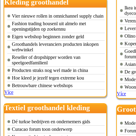
Kleding groothandel
Ikea i
dropshipping
dyec
Vier nieuwe rollen in omnichannel supply chain
Veren
Fashion trading housenl uit almelo met
Lever
openingstijden op zoekennu
Olino
Eigen webshop beginnen zonder geld
Kopen
Groothandels leveranciers producten inkopen
webwinkel
Goedk
forum
Reseller of dropshipper worden van
speelgoedfamilienl
Asian
Producten straks nog wel made in china
De gr
Hoe kleed je jezelf tegen extreme kou
Moder
Betrouwbare chinese webshops
Woonb
Více
Více
Textiel groothandel kleding
Groot
Dé turkse bedrijven en ondernemers gids
Mode 
Curacao forum toon onderwerp
Forum