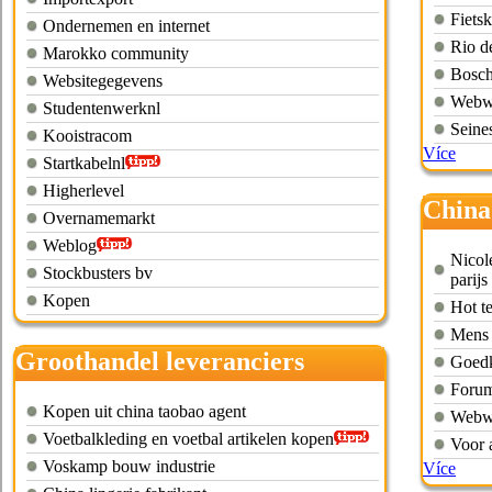
Fietsk
Ondernemen en internet
Rio de
Marokko community
Bosch
Websitegegevens
Webwi
Studentenwerknl
Seine
Kooistracom
Více
Startkabelnl
Higherlevel
China
Overnamemarkt
Weblog
Nicol
Stockbusters bv
parijs
Kopen
Hot t
Mens c
Groothandel leveranciers
Goedko
kleding
Forum
Kopen uit china taobao agent
Webwi
Voetbalkleding en voetbal artikelen kopen
Voor 
Voskamp bouw industrie
Více