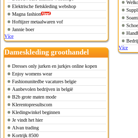
Welko
Elektrische fietskleding webshop
Suppli
Magna fashion
Soami
Hoftijzer metaalwaren vof
Schoe
Jannie boer
Handb
Více
Bedri
Více
Dameskleding groothandel
kleding
Dresses only jurken en jurkjes online kopen
Enjoy womens wear
Fashionunitedbe vacatures belgie
Aanbevolen bedrijven in belgië
B2b grote maten mode
Klerentopresultscom
Kledingwinkel beginnen
Je vindt het hier
Alvan trading
Kortrijk 8500