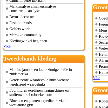
China lingerie fabrikant
Groot
Marktanalyse afnemersanalyse
concurrentieanalyse
Berma decor nv
Goedko
Fashion trends
Forum
Golfers world
Mens c
Marokko community
Rio de
Kledingwinkel beginnen
Seine
Více
Webwi
Het m
Tweedehands kleding
Air m
groothandel export
Promo
Mambo jambo een krankzinnige liefde in
Haira
zuidamerika
Více
Gerelateerde waardevolle links website
gerelateerd waardelinks
Groot
Fournituren gordijnen naaimachines en
stoffenwinkel rubriekencom
access
Bloemen en planten expediteurs via de
Kopen
westlandse gids
Nepal