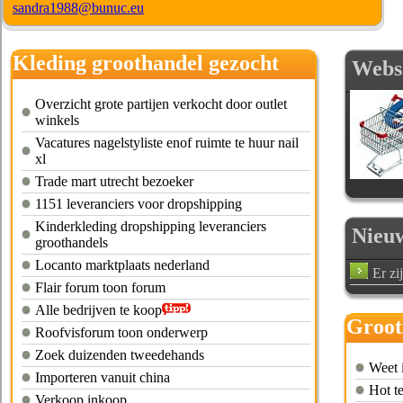
sandra1988@bunuc.eu
Kleding groothandel gezocht
Webs
Overzicht grote partijen verkocht door outlet
winkels
Vacatures nagelstyliste enof ruimte te huur nail
xl
Trade mart utrecht bezoeker
1151 leveranciers voor dropshipping
Kinderkleding dropshipping leveranciers
Nieu
groothandels
Locanto marktplaats nederland
Er zi
Flair forum toon forum
Alle bedrijven te koop
Groot
Roofvisforum toon onderwerp
Zoek duizenden tweedehands
Weet 
Importeren vanuit china
Hot t
Verkoop inkoop