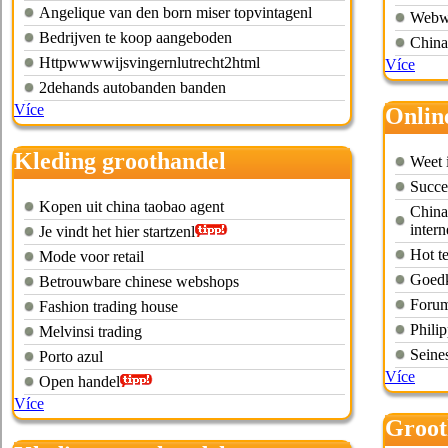
Angelique van den born miser topvintagenl
Webwi
Bedrijven te koop aangeboden
China 
Httpwwwwijsvingernlutrecht2html
Více
2dehands autobanden banden
Více
Onlin
china
Kleding groothandel
Weet 
kinderkleding
Succe
Kopen uit china taobao agent
China
intern
Je vindt het hier startzenl
Hot t
Mode voor retail
Goedko
Betrouwbare chinese webshops
Forum
Fashion trading house
Philip
Melvinsi trading
Seine
Porto azul
Více
Open handel
Více
Groot