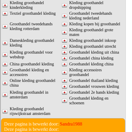
Kleding groothandel
Kleding groothandel
kinderkleding
dropshipping
Textiel groothandel kleding
Groothandel tweedehands
kleding nederland
Groothandel tweedehands
Kleding kopen bij groothandel
kleding rotterdam
Kleding groothandel grote
maten
Dameskleding groothandel
Kleding groothandel inkoop
kleding
Kleding groothandel utrecht
Kleding groothandel voor
Groothandel kleding uit china
webshop
Groothandel china kleding
China groothandel kleding
Groothandel kleding china
Groothandel kleding en
Kleding accessoires
accessoires
groothandel
Online kleding groothandel
Groothandel thailand kleding
china
Groothandel vrouwen kleding
Kleding groothandel in
Groothandel 2e hands kleding
amsterdam
Groothandel kleding en
schoenen
Kleding groothandel
rijswijkstraat amsterdam
Deze pagina is bewerkt door:
Sandra1988
Deze pagina is bewerkt door: