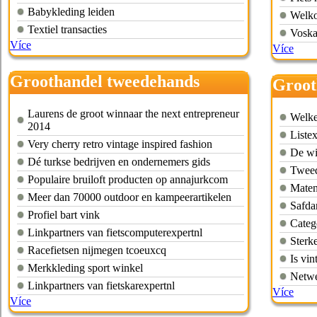
Babykleding leiden
Welko
Textiel transacties
Voska
Více
Více
Groothandel tweedehands
Groot
kleding rotterdam
Laurens de groot winnaar the next entrepreneur
Welke
2014
Listex
Very cherry retro vintage inspired fashion
De wi
Dé turkse bedrijven en ondernemers gids
Tweed
Populaire bruiloft producten op annajurkcom
Maten
Meer dan 70000 outdoor en kampeerartikelen
Safda
Profiel bart vink
Categ
Linkpartners van fietscomputerexpertnl
Sterk
Racefietsen nijmegen tcoeuxcq
Is vi
Merkkleding sport winkel
Netwe
Linkpartners van fietskarexpertnl
Více
Více